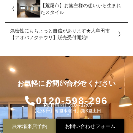
【荒尾市】お施主様の想いから生まれ
たスタイル
気密性にもちょっと自信があります★大牟田市
【アオバノタテウリ】販売受付開始‼
お気軽にお問い合わせください
家づくりのことなら
0120-598-296
【受付時間】9:00～17:00
【定休日】毎週水曜日、第3週土日
展示場来店予約
お問い合わせフォーム