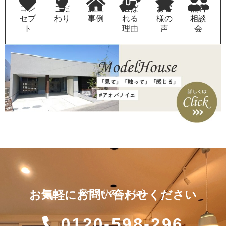
コン
こだ
施工
選ば
お客
無料
セプ
わり
事例
れる
様の
相談
ト
理由
声
会
お気軽にお問い合わせください
家づくりのことなら
0120-598-296