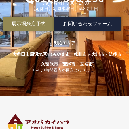
【受付時間】9:00～17:00
【定休日】毎週水曜日、第3週土日
展示場来店予約
お問い合わせフォーム
対応エリア
大牟田市周辺地区 （みやま市・柳川市・大川市・筑後市・
久留米市・荒尾市・玉名市）
※車で1時間圏内が目安となります。